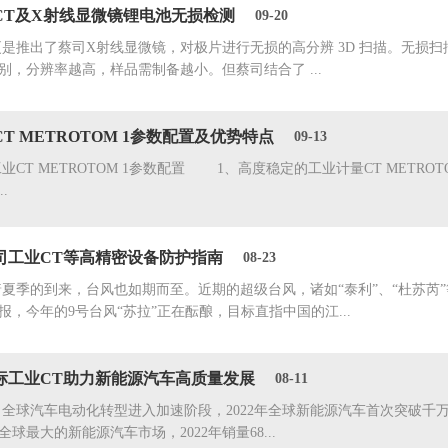
CT及X射线显微镜锂电池无损检测
09-20
出了蔡司X射线显微镜，对极片进行无损的高分辨 3D 扫描。无损扫描
别，分辨率越高，样品需制备越小。但蔡司结合了 ...
T METROTOM 1参数配置及优势特点
09-13
 METROTOM 1参数配置 1、高度稳定的工业计量CT METROTOM
..
司工业CT等高精密设备防护指南
08-23
的到来，台风也如期而至。近期的超级台风，诸如“泰利”、“杜苏芮”
报，今年的9号台风“苏拉”正在酝酿，目标直指中国的江...
标工业CT助力新能源汽车高质量发展
08-11
汽车电动化转型进入加速阶段，2022年全球新能源汽车首次突破千万辆大关
球最大的新能源汽车市场，2022年销量68...