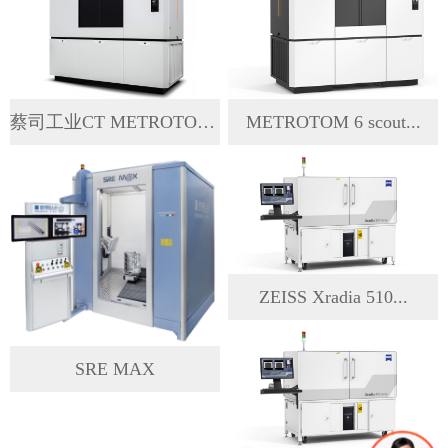
蔡司工业CT METROTOM ...
METROTOM 6 scout...
ZEISS Xradia 510...
SRE MAX