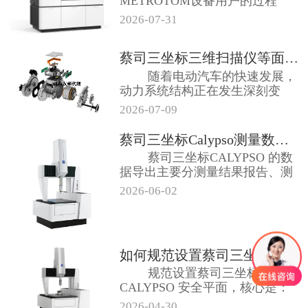
METROTOM设备用户的过程
中，我们发现...
2026-07-31
蔡司三坐标三维扫描仪等面向电动出...
随着电动汽车的快速发展，
动力系统结构正在发生深刻变
化。与传统内燃...
2026-07-09
蔡司三坐标Calypso测量数据...
蔡司三坐标CALYPSO 的数
据导出主要分测量结果报告、测
点云 ...
2026-06-02
如何规范设置蔡司三坐标CALYP...
规范设置蔡司三坐标
CALYPSO 安全平面，核心是：
先建坐标系→...
2026-04-30