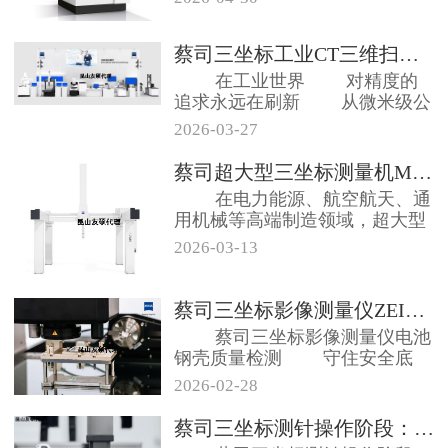
蔡司三坐标工业CT三维扫描仪等方...
在工业世界 对精度的
追求永远在刷新 从微米级公
差到纳...
2026-03-27
蔡司超大型三坐标测量机MMZ系列...
在电力能源、航空航天、通
用机械等高端制造领域，超大型
工件的精密测...
2026-03-13
蔡司三坐标影像测量仪ZEISS ...
蔡司三坐标影像测量仪电池
钢壳质量检测 守住安全底
线，拒绝续...
2026-02-28
蔡司三坐标测针操作阶段：新手容易...