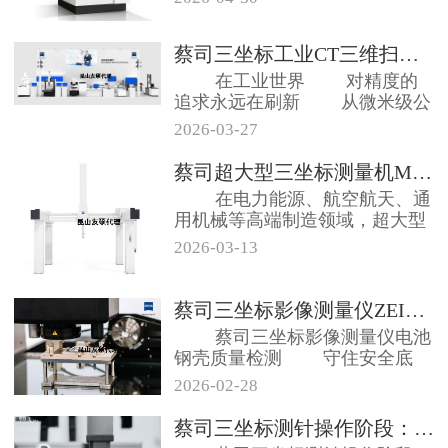
蔡司三坐标工业CT三维扫描仪等方...
在工业世界 对精度的
追求永远在刷新 从微米级公
差到纳...
2026-03-27
蔡司超大型三坐标测量机MMZ系列...
在电力能源、航空航天、通
用机械等高端制造领域，超大型
工件的精密测...
2026-03-13
蔡司三坐标影像测量仪ZEISS ...
蔡司三坐标影像测量仪电池
钢壳质量检测 守住安全底
线，拒绝续...
2026-02-28
蔡司三坐标测针操作阶段：新手容易...