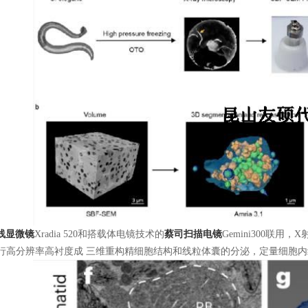
线显微镜
Xradia 520和搭载体电镜技术的
蔡司扫描电镜
Gemini300联
 300进行高分辨率高衬度成 三维重构精细胞结构和线粒体囊的分泌，定量细