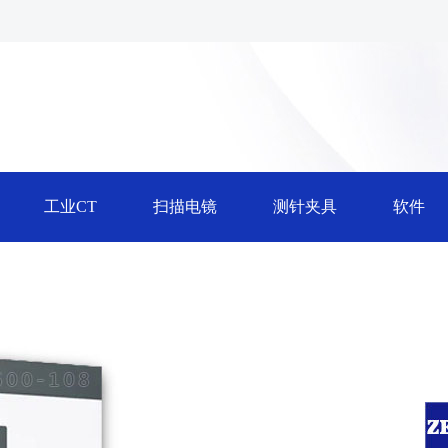
工业CT
扫描电镜
测针夹具
软件