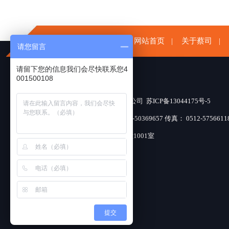
网站首页
关于蔡司
|
|
请您留言
请留下您的信息我们会尽快联系您4
001500108
版权所有：昆山友硕新材料有限公司
苏ICP备13044175号-5
咨询：400-1500-108 电话：0512-50369657 传真： 0512-5756611
地址：昆山市春晖路嘉裕广场1幢1001室
提交