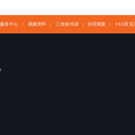
服务中心
视频资料
三坐标培训
合同测量
FAQ常见
|
|
|
|
8