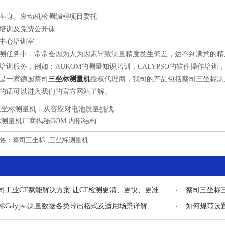
身、发动机检测编程项目委托
训及免费公开课
心培训室
任务中，常常会因为人为因素导致测量精度发生偏差，达不到满意的精
培训服务，例如：AUKOM的测量知识培训，CALYPSO的软件操作培
一家德国蔡司
三坐标测量机
授权代理商，我司的产品包括蔡司三坐标测
的话可以进入我们的官方网站了解。
三坐标测量机：从容应对电池质量挑战
测量机厂商揭秘GOM 内部结构
标签：
蔡司三坐标
,
三坐标测量机
司工业CT赋能解决方案 让CT检测更清、更快、更准
蔡司三坐标
标Calypso测量数据各类导出格式及适用场景详解
如何规范设置