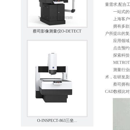
量需求;配合
一站式的合
上海客户
拥有多款蔡
蔡司影像测量仪O-DETECT
户所提出的复
应用领域：
点击预约合
探索科技创
METROTOM
测量行业的大
术，在研发及
蔡司拥有的工
CAD数模比
O-INSPECT-863三坐...