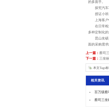
的多面手。
探究汽车车
授证小班培
上海客户中
在日常检测
多种定制化的
昆山友硕是
面的采购需求
上一篇：
蔡司
下一篇：
三坐标
本文Tags
相关资讯
百万级蔡
蔡司三坐