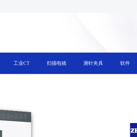
工业CT
扫描电镜
测针夹具
软件