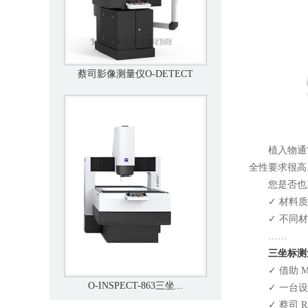
蔡司影像测量仪O-DETECT
植入物通常
全性要求很高
您是否也
✓ 材料质量
✓ 不同材料
……
三坐标测
✓ 借助 M
O-INSPECT-863三坐...
✓ 一台设
✓ 蔡司 R