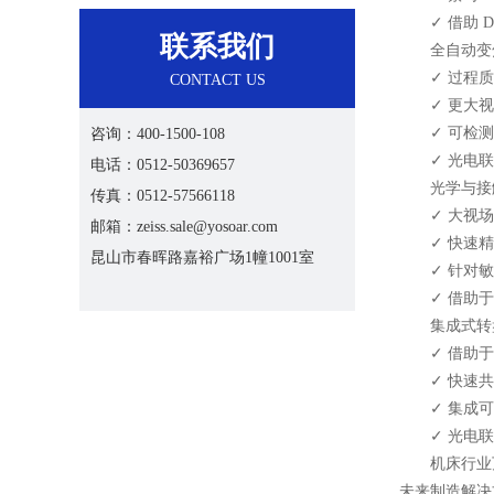
✓ 借助 D
联系我们
全自动变焦显微镜
✓ 过程质
CONTACT US
✓ 更大视
✓ 可检测颗粒尺
咨询：400-1500-108
✓ 光电联
电话：0512-50369657
光学与接触式测
传真：0512-57566118
✓ 大视场
邮箱：zeiss.sale@yosoar.com
✓ 快速精
昆山市春晖路嘉裕广场1幢1001室
✓ 针对敏感
✓ 借助于
集成式转盘共聚焦
✓ 借助于
✓ 快速共
✓ 集成可
✓ 光电联
机床行业万众
未来制造解决