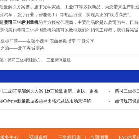
解决方案携手旗下光学家族、工业CT等多款新品，为您带来生产制造
源汽车，医疗行业，智能化工厂等热点行业，实现真正的“联通高效”。
是
蔡司三坐标测量机
的官方授权代理商，主要的品牌是以蔡司为主。目前
期想采购蔡司三坐标测量机的话可以致电我们的销售工程师，我们将竭诚
坐标厂商——友硕小课堂 表面参数指南 干货分享
光之旅——北国春城期待
标签：
蔡司三坐标测量机
,
三坐标测量机
司工业CT赋能解决方案 让CT检测更清、更快、更准
蔡司三坐标
标Calypso测量数据各类导出格式及适用场景详解
如何规范设置
服务中心
视频资料
三坐标培训
合同测量
FAQ常见
|
|
|
|