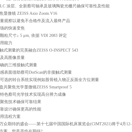
LC 涂层、全新蔡司轴承及玻璃陶瓷光栅尺确保可靠性及性能
 ZEISS Axio Zoom.V16
量观察以避免不合格件及流入最终产品
场的快速变焦
寸≥ 5 μm, 依据 VDI 2083 评定
用能力
量的完美融合ZEISS O-INSPECT 543
及高图像质量
确的三维接触式测量
表面借助蔡司DotScan的非接触式测量
可选的转台系统实现例如股骨植入物正反面全方位测量
光学显微镜ZEISS Smartproof 5
特色蔡司光学技术实现高分辨力成像
聚焦技术确保可靠结果
靠设计确保更高的性能
用流程方案
期待的盛会——第十七届中国国际机床展览会(CIMT2021)将于4月1
方案，您是否也在期待?