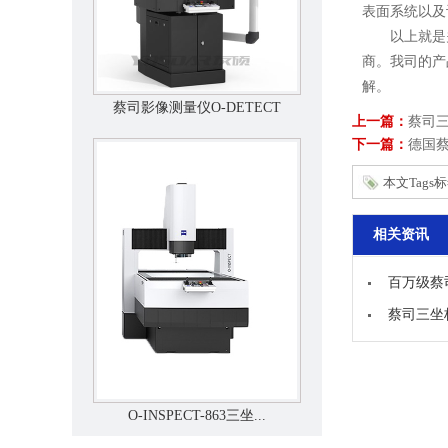
表面系统以及
以上就是关于
商。我司的产
解。
蔡司影像测量仪O-DETECT
上一篇：
蔡司
下一篇：
德国
本文Tags
相关资讯
百万级蔡
蔡司三坐
O-INSPECT-863三坐...