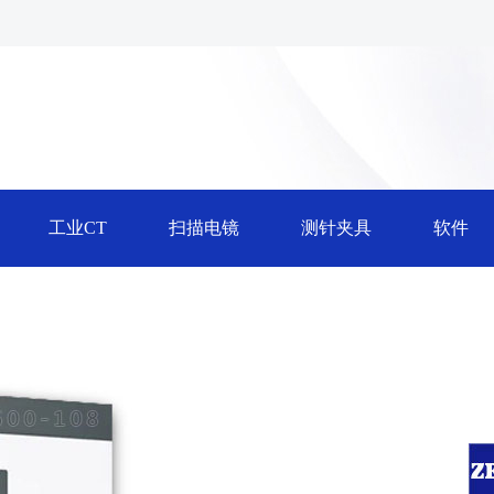
工业CT
扫描电镜
测针夹具
软件