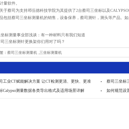
计量软件。
蔡司为支持邓伍德科技学院为其提供了2台蔡司三坐标以及CALYPS
品包括蔡司三坐标测量机的销售，设备保养，蔡司测针，测头等产品。如
三坐标测量事业部浅谈：有一种材料只有我们知道
蔡司三坐标测针更换架你们用对了吗？
标签：
蔡司三坐标测量机
,
三坐标测量机
司工业CT赋能解决方案 让CT检测更清、更快、更准
蔡司三坐标
标Calypso测量数据各类导出格式及适用场景详解
如何规范设置