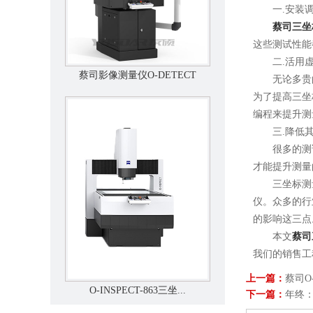
一.安装调
蔡司三坐
这些测试性能
二.活用虚
蔡司影像测量仪O-DETECT
无论多贵的Z
为了提高三坐
编程来提升测
三.降低其
很多的测试
才能提升测量
三坐标测量
仪。众多的行
的影响这三点
本文
蔡司
我们的销售工
上一篇：
蔡司O-
O-INSPECT-863三坐...
下一篇：
年终