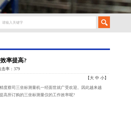
作效率提高?
点击率：
379
【
大
中
小
】
精度蔡司三坐标测量机一经面世就广受欢迎。因此越来越
提高所订购的三坐标测量仪的工作效率呢?