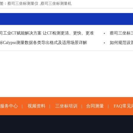
标签：
蔡司三坐标测量仪
,
蔡司三坐标测量机
司工业CT赋能解决方案 让CT检测更清、更快、更准
蔡司三坐标
标Calypso测量数据各类导出格式及适用场景详解
如何规范设置
服务中心
视频资料
三坐标培训
合同测量
FAQ常见
|
|
|
|