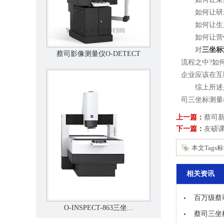
如何让研发
如何让生产
如何让营销
对
三坐标
蔡司影像测量仪O-DETECT
流程之中?如
企业应该在互
综上所述是
司三坐标测量
上一篇：
蔡司新
下一篇：
友硕
本文Tags
相关资讯
百万级蔡
O-INSPECT-863三坐...
蔡司三坐