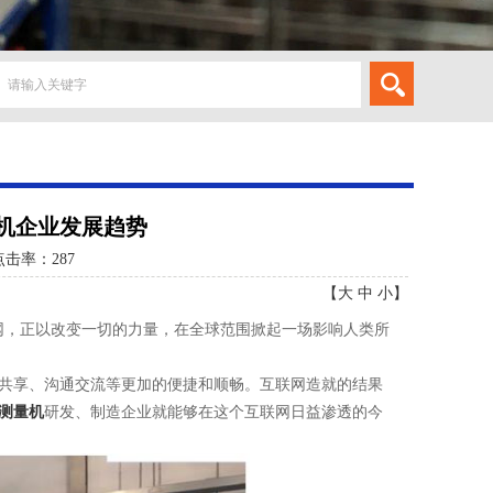
机企业发展趋势
点击率：
287
【
大
中
小
】
，正以改变一切的力量，在全球范围掀起一场影响人类所
共享、沟通交流等更加的便捷和顺畅。互联网造就的结果
测量机
研发、制造企业就能够在这个互联网日益渗透的今