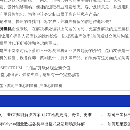
、设计能够顺畅、便捷的汲取行业研发动态、客户反馈意见，并运用到
更具智能化，为客户连身定制出属于客户的私有产品?
准确、快速的寻找到目标客户，并将具价值的信息传递出去?
测量机
企业来说，在解决和处理以上问题的同时，更需要解决的是三坐标
何让用户操作人员高效的操作设备，以提高生产效率?如何通过交流与沟通
联网时代下所关注和考虑的重点。
关于网络时代下蔡司三坐标测量机企业发展趋势的介绍，昆山友硕是一
机的销售，设备保养，蔡司测针，测头等产品。如果你有这方面的采购需
SPECTRUM：“扫描”升级体现全新价值
课堂-如何设计焊接夹具，这里有一个完整思路
标签：
蔡司三坐标测量机
,
三坐标测量机
司工业CT赋能解决方案 让CT检测更清、更快、更准
蔡司三坐标
标Calypso测量数据各类导出格式及适用场景详解
如何规范设置