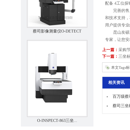
配备 4工位
完善的售后服
和技术支持，
用户提供专业
蔡司影像测量仪O-DETECT
昆山友硕新
专家，让您安枕
上一篇：
采购节
下一篇：
三坐
本文Tags
相关资讯
百万级蔡
蔡司三坐
O-INSPECT-863三坐...