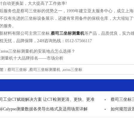
探针自动更换架，大大提高了工作效率!
务也是蔡司三坐标的优势之一，1999年建立亚太服务中心，成立上海
不仅有先进的三坐标设备展示，还建有常用备件的保税仓库，大大缩短了
的服务。
材料有限公司主营三坐标,
蔡司三坐标测量机
等产品，品质优良，实力
无忧，品牌保障，24H咨询热线：0512-57566117
zeiss三坐标测量机的安装地点怎么选择？
标测量机十大品牌排名——市场分析
标签：
蔡司三坐标
,
蔡司三坐标测量机
,
zeiss三坐标
司工业CT赋能解决方案 让CT检测更清、更快、更准
蔡司三坐标
标Calypso测量数据各类导出格式及适用场景详解
如何规范设置