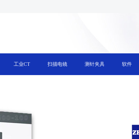
工业CT
扫描电镜
测针夹具
软件