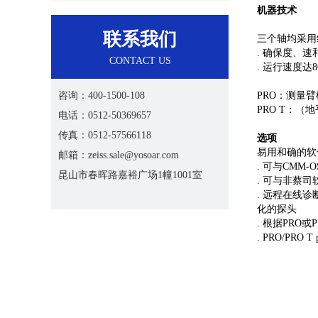
机器技术
联系我们
三个轴均采用
. 确保度、
CONTACT US
. 运行速度达86
咨询：400-1500-108
PRO：测量
PRO T：
电话：0512-50369657
传真：0512-57566118
选项
易用和确的软
邮箱：zeiss.sale@yosoar.com
. 可与CMM
昆山市春晖路嘉裕广场1幢1001室
. 可与非蔡司
. 远程在线
化的探头
. 根据PRO
. PRO/PRO