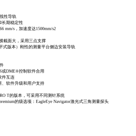
线性导轨
速和长期稳定性
6 mm/s，加速度达1500mm/s2
臂横截面大，采用三点支撑
（地平式版本）刚性的测量平台侧边安装导轨
件
-OS或DME®控制软件合用
软件互连
诊断、软件升级和用户支持
或PRO T的版本，可采用不同测针系统
 T premium的级选项：EagleEye Navigator激光式三角测量探头