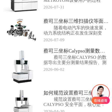
METROTOM设备用户的过程
中，我们发现...
2026-07-31
蔡司三坐标三维扫描仪等面向电动出...
随着电动汽车的快速发展，
动力系统结构正在发生深刻变
化。与传统内燃...
2026-07-09
蔡司三坐标Calypso测量数据...
蔡司三坐标CALYPSO 的数
据导出主要分测量结果报告、测
点云 ...
2026-06-02
如何规范设置蔡司三坐标CALYP...
规范设置蔡司三坐标
CALYPSO 安全平面，核心是：
先建坐标系→...
2026-04-30