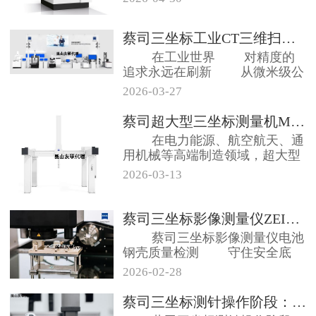
蔡司三坐标工业CT三维扫描仪等方...
在工业世界 对精度的
追求永远在刷新 从微米级公
差到纳...
2026-03-27
蔡司超大型三坐标测量机MMZ系列...
在电力能源、航空航天、通
用机械等高端制造领域，超大型
工件的精密测...
2026-03-13
蔡司三坐标影像测量仪ZEISS ...
蔡司三坐标影像测量仪电池
钢壳质量检测 守住安全底
线，拒绝续...
2026-02-28
蔡司三坐标测针操作阶段：新手容易...