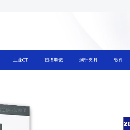
工业CT
扫描电镜
测针夹具
软件