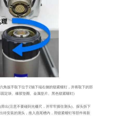
六角扳手取下位于Z轴下端右侧的锁紧螺钉，并将取下的部
形固定块、橡胶垫圈、金属垫片、黑色锁紧螺钉)
滑出(注意不要碰到光栅尺，并牢牢握住测头)。探头拆下
出待安装的测头，推入燕尾槽内，用锁紧螺钉等部件将新