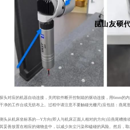
对应的机器自动连接，关闭软件断开控制箱的驱动连接，用6mm的内
干净的工作台或无纺布上。过程中请注意不要触碰光栅尺(应包括：燕尾
从机床坐标系的—Y方向(即人与机床正面人相对的方向)沿燕尾槽推动
其妥善放置在相应的储物盒中，以减少灰尘污染和磕碰的风险。然后，取