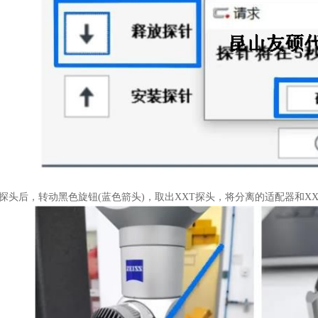
后，转动黑色旋钮(蓝色箭头)，取出XXT探头，将分离的适配器和X